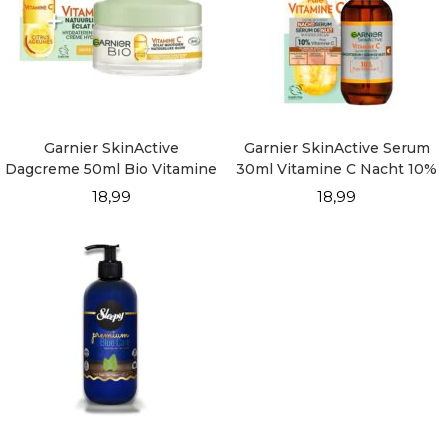
Garnier SkinActive
Garnier SkinActive Serum
Dagcreme 50ml Bio Vitamine
30ml Vitamine C Nacht 10%
C
18,99
18,99