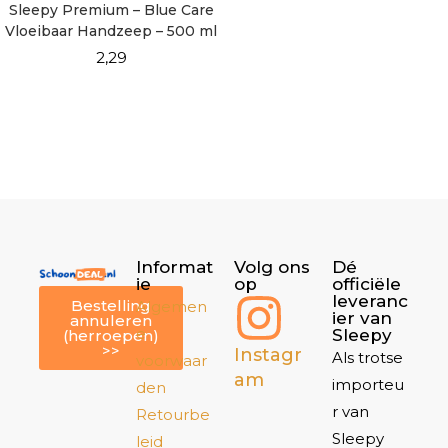
Sleepy Premium – Blue Care
Vloeibaar Handzeep – 500 ml
2,29
Informat
Volg ons
Dé
ie
op
officiële
leveranc
Bestelling
Algemen
ier van
annuleren
e
Sleepy
(herroepen)
>>
Instagr
Als trotse
voorwaar
am
importeu
den
r van
Retourbe
Sleepy
leid