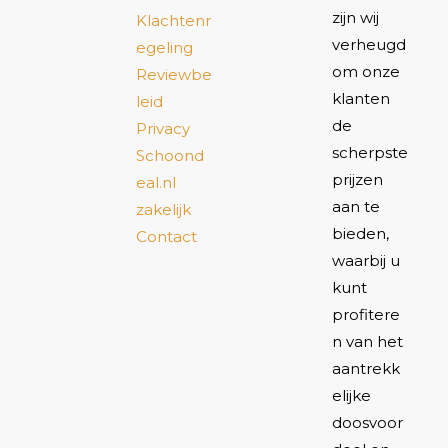
zijn wij
Klachtenr
verheugd
egeling
om onze
Reviewbe
klanten
leid
de
Privacy
scherpste
Schoond
prijzen
eal.nl
aan te
zakelijk
bieden,
Contact
waarbij u
kunt
profitere
n van het
aantrekk
elijke
doosvoor