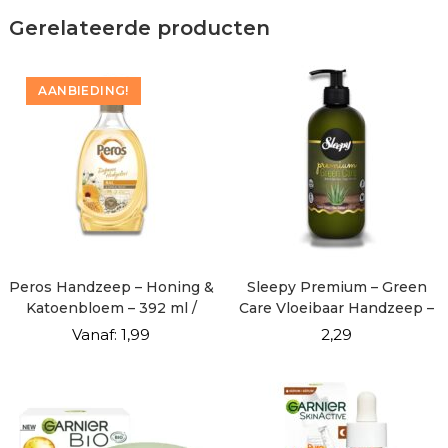
Gerelateerde producten
AANBIEDING!
Peros Handzeep – Honing &
Sleepy Premium – Green
Katoenbloem – 392 ml /
Care Vloeibaar Handzeep –
400gr
500 ml
Vanaf:
1,99
2,29