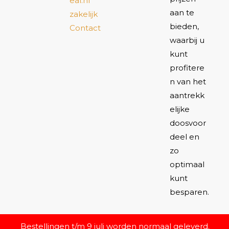
eal.nl
aan te
zakelijk
bieden,
Contact
waarbij u
kunt
profitere
n van het
aantrekk
elijke
doosvoor
deel en
zo
optimaal
kunt
besparen.
Bestellingen t/m 9 juli worden normaal geleverd.