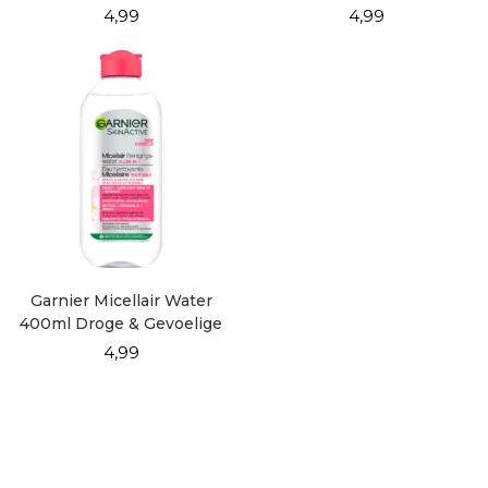
400ml
Gevoelige Huid
4,99
4,99
Garnier Micellair Water
400ml Droge & Gevoelige
Huid
4,99