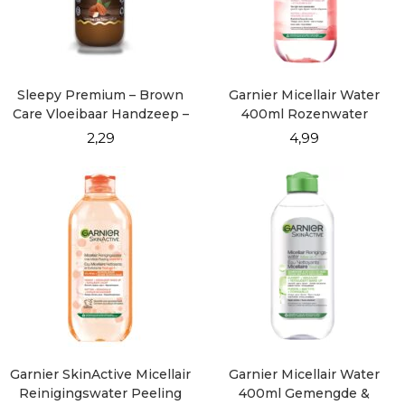
Sleepy Premium – Brown
Garnier Micellair Water
Care Vloeibaar Handzeep –
400ml Rozenwater
500 ml
2,29
4,99
Garnier SkinActive Micellair
Garnier Micellair Water
Reinigingswater Peeling
400ml Gemengde &