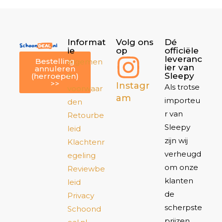
Informat
Volg ons
Dé
ie
op
officiële
leveranc
Bestelling
Algemen
ier van
annuleren
e
Sleepy
(herroepen)
>>
Instagr
Als trotse
voorwaar
am
importeu
den
r van
Retourbe
Sleepy
leid
zijn wij
Klachtenr
verheugd
egeling
om onze
Reviewbe
klanten
leid
de
Privacy
scherpste
Schoond
prijzen