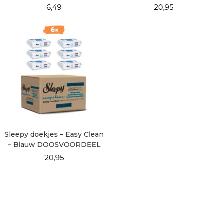
6×100
6,49
20,95
Sleepy doekjes – Easy Clean
– Blauw DOOSVOORDEEL
6×100
20,95