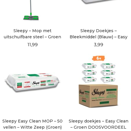
Sleepy – Mop met
Sleepy Doekjes –
uitschuifbare steel – Groen
Bleekmiddel (Blauw) – Easy
Clean – 100 vellen
11,99
3,99
Sleepy Easy Clean MOP – 50
Sleepy doekjes – Easy Clean
vellen – Witte Zeep (Groen)
– Groen DOOSVOORDEEL