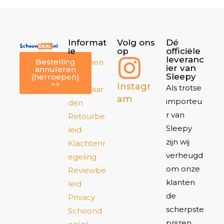
Informat
Volg ons
Dé
ie
op
officiële
leveranc
Bestelling
Algemen
ier van
annuleren
e
Sleepy
(herroepen)
>>
Instagr
Als trotse
voorwaar
am
importeu
den
r van
Retourbe
Sleepy
leid
zijn wij
Klachtenr
verheugd
egeling
om onze
Reviewbe
klanten
leid
de
Privacy
scherpste
Schoond
prijzen