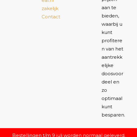
eal.nl
aan te
zakelijk
bieden,
Contact
waarbij u
kunt
profitere
n van het
aantrekk
elijke
doosvoor
deel en
zo
optimaal
kunt
besparen.
Bestellingen t/m 9 juli worden normaal geleverd.