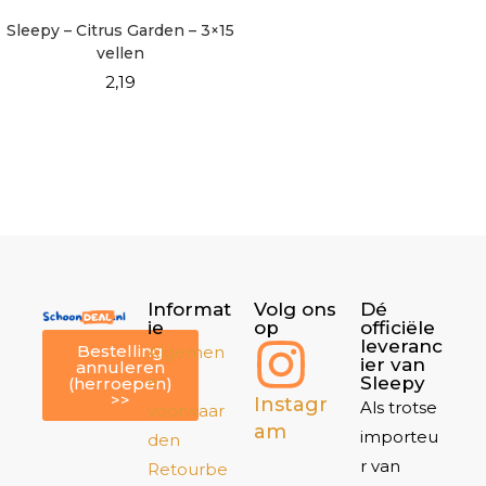
Sleepy – Citrus Garden – 3×15
vellen
2,19
Informat
Volg ons
Dé
ie
op
officiële
leveranc
Bestelling
Algemen
ier van
annuleren
e
Sleepy
(herroepen)
>>
Instagr
Als trotse
voorwaar
am
importeu
den
r van
Retourbe