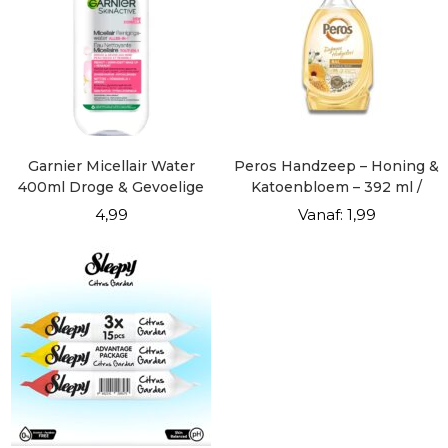
Garnier Micellair Water
Peros Handzeep – Honing &
400ml Droge & Gevoelige
Katoenbloem – 392 ml /
Huid
400gr
4,99
Vanaf:
1,99