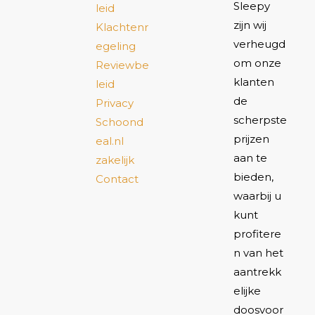
Sleepy
leid
zijn wij
Klachtenr
verheugd
egeling
om onze
Reviewbe
klanten
leid
de
Privacy
scherpste
Schoond
prijzen
eal.nl
aan te
zakelijk
bieden,
Contact
waarbij u
kunt
profitere
n van het
aantrekk
elijke
doosvoor