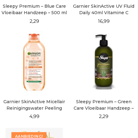
Sleepy Premium – Blue Care
Garnier SkinActive UV Fluid
Vloeibaar Handzeep – 500 ml
Daily 40ml Vitamine C
Invisible
2,29
16,99
Garnier SkinActive Micellair
Sleepy Premium – Green
Reinigingswater Peeling
Care Vloeibaar Handzeep –
400ml
500 ml
4,99
2,29
AANBIEDING!