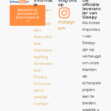
Informat
Volg ons
Dé
ie
op
officiële
leveranc
Bestelling
Algemen
ier van
annuleren
e
Sleepy
(herroepen)
>>
Instagr
Als trotse
voorwaar
am
importeu
den
r van
Retourbe
Sleepy
leid
zijn wij
Klachtenr
verheugd
egeling
om onze
Reviewbe
klanten
leid
de
Privacy
scherpste
Schoond
prijzen
eal.nl
aan te
zakelijk
bieden,
Contact
waarbij u