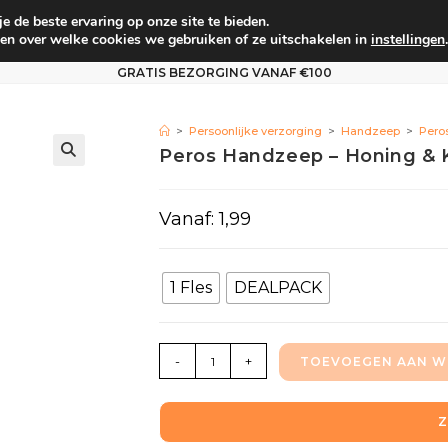
 de beste ervaring op onze site te bieden.
um
Babyverzorging
Persoonlijke verzorging
Vo
en over welke cookies we gebruiken of ze uitschakelen in
instellingen
.
GRATIS BEZORGING VANAF €100
>
Persoonlijke verzorging
>
Handzeep
>
Pero
Peros Handzeep – Honing & 
Vanaf:
1,99
1 Fles
DEALPACK
-
+
TOEVOEGEN AAN W
Z