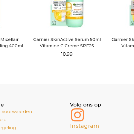
Micellair
Garnier SkinActive Serum 50ml
Garnier S
ling 400ml
Vitamine C Creme SPF25
Vitam
18,99
ie
Volg ons op
 voorwaarden
eid
Instagram
egeling