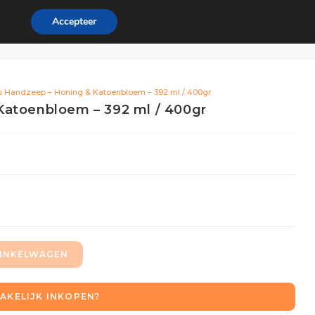
Accepteer
ordeel
Zakelijk
0
s Handzeep – Honing & Katoenbloem – 392 ml / 400gr
Katoenbloem – 392 ml / 400gr
INKELWAGEN
AKELIJK INKOPEN?