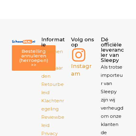
Informat
Volg ons
Dé
ie
op
officiële
leveranc
Bestelling
Algemen
ier van
annuleren
e
Sleepy
(herroepen)
>>
Instagr
Als trotse
voorwaar
am
importeu
den
r van
Retourbe
Sleepy
leid
zijn wij
Klachtenr
verheugd
egeling
om onze
Reviewbe
klanten
leid
de
Privacy