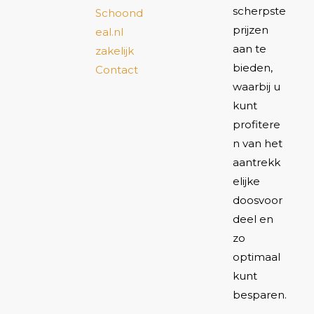
scherpste
Schoond
prijzen
eal.nl
aan te
zakelijk
bieden,
Contact
waarbij u
kunt
profitere
n van het
aantrekk
elijke
doosvoor
deel en
zo
optimaal
kunt
besparen.