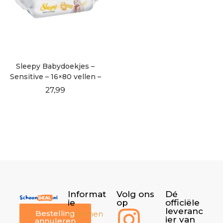
Sleepy Babydoekjes –
Sensitive – 16×80 vellen –
Voordeel Verpakking
27,99
Informat
Volg ons
Dé
ie
op
officiële
leveranc
Bestelling
Algemen
ier van
annuleren