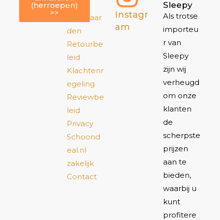
e
Sleepy
(herroepen)
>>
Instagr
Als trotse
voorwaar
am
importeu
den
r van
Retourbe
Sleepy
leid
zijn wij
Klachtenr
verheugd
egeling
om onze
Reviewbe
klanten
leid
de
Privacy
scherpste
Schoond
prijzen
eal.nl
aan te
zakelijk
bieden,
Contact
waarbij u
kunt
profitere