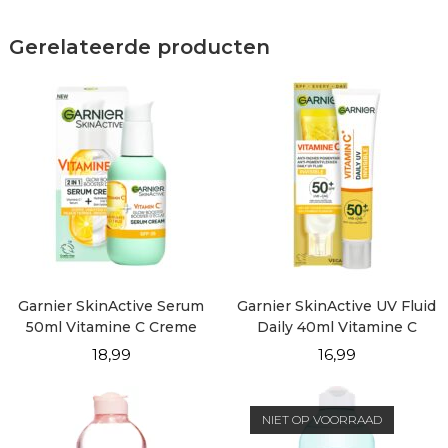
Gerelateerde producten
Garnier SkinActive Serum
Garnier SkinActive UV Fluid
50ml Vitamine C Creme
Daily 40ml Vitamine C
SPF25
Invisible
18,99
16,99
NIET OP VOORRAAD