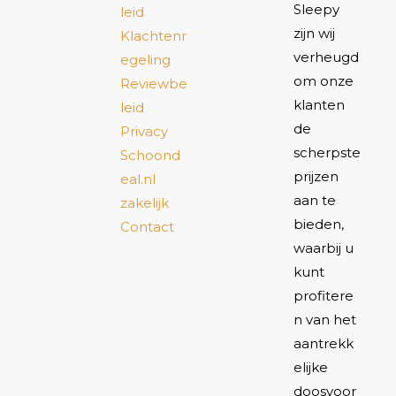
Sleepy
leid
zijn wij
Klachtenr
verheugd
egeling
om onze
Reviewbe
klanten
leid
de
Privacy
scherpste
Schoond
prijzen
eal.nl
aan te
zakelijk
bieden,
Contact
waarbij u
kunt
profitere
n van het
aantrekk
elijke
doosvoor