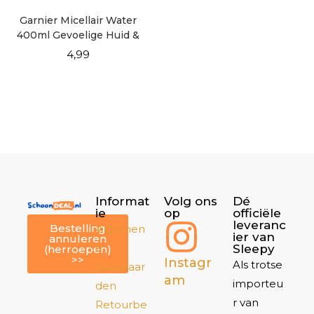
Garnier Micellair Water
400ml Gevoelige Huid &
Ogen
4,99
Informat
Volg ons
Dé
ie
op
officiële
leveranc
Bestelling
Algemen
ier van
annuleren
e
Sleepy
(herroepen)
>>
Instagr
Als trotse
voorwaar
am
importeu
den
r van
Retourbe