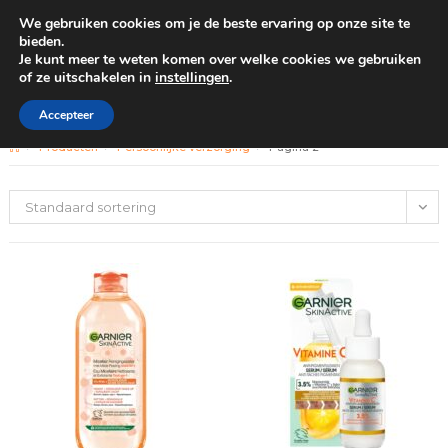
We gebruiken cookies om je de beste ervaring op onze site te
0
bieden.
Je kunt meer te weten komen over welke cookies we gebruiken
of ze uitschakelen in
instellingen
.
GRATIS BEZORGING VANAF €100
Persoonlijke verzorging
Accepteer
>
Producten
>
Persoonlijke verzorging
>
Pagina 2
Standaard sortering