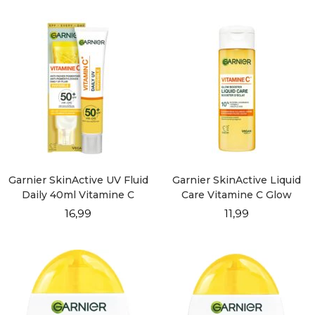
Garnier SkinActive UV Fluid
Garnier SkinActive Liquid
Daily 40ml Vitamine C
Care Vitamine C Glow
Invisible
Booster 120ml
16,99
11,99