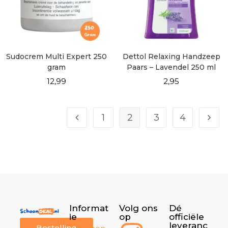
Sudocrem Multi Expert 250
Dettol Relaxing Handzeep
gram
Paars – Lavendel 250 ml
12,99
2,95
1
2
3
4
Informat
Volg ons
Dé
ie
op
officiële
leveranc
Bestelling