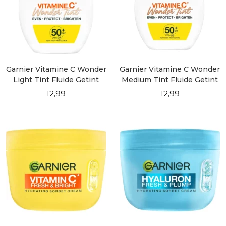
Garnier Vitamine C Wonder
Garnier Vitamine C Wonder
Light Tint Fluide Getint
Medium Tint Fluide Getint
Alles-in-1 SPF 50+
Alles-in-1 SPF 50+
12,99
12,99