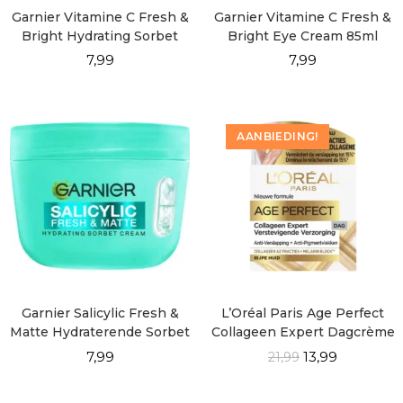
Garnier Vitamine C Fresh &
Garnier Vitamine C Fresh &
Bright Hydrating Sorbet
Bright Eye Cream 85ml
Cream 85ml
7,99
7,99
AANBIEDING!
Garnier Salicylic Fresh &
L’Oréal Paris Age Perfect
Matte Hydraterende Sorbet
Collageen Expert Dagcrème
Creme 85 ML
50ml
7,99
13,99
21,99