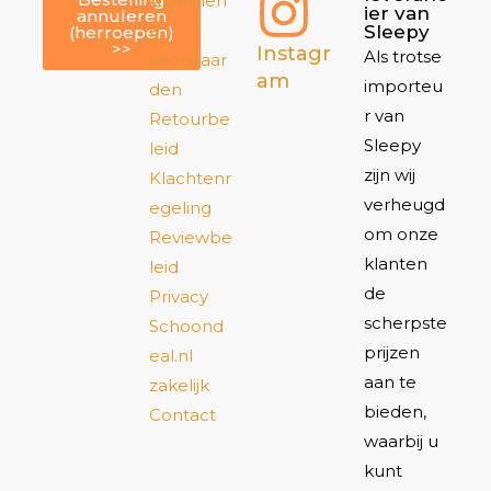
Algemen
ier van
annuleren
e
Sleepy
(herroepen)
>>
Instagr
Als trotse
voorwaar
am
importeu
den
r van
Retourbe
Sleepy
leid
zijn wij
Klachtenr
verheugd
egeling
om onze
Reviewbe
klanten
leid
de
Privacy
scherpste
Schoond
prijzen
eal.nl
aan te
zakelijk
bieden,
Contact
waarbij u
kunt